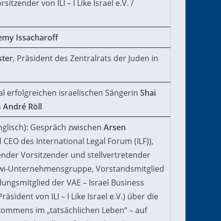
orsitzender von ILI – I Like Israel e.V. /
emy Issacharoff
ster
, Präsident des Zentralrats der Juden in
l erfolgreichen israelischen Sängerin
Shai
n
André Röll
nglisch): Gespräch zwischen
Arsen
 CEO des International Legal Forum (ILF)),
tender Vorsitzender und stellvertretender
awi-Unternehmens­gruppe, Vorstandsmitglied
ungsmitglied der VAE – Israel Business
räsident von ILI – I Like Israel e.V.) über die
mmens im „tatsächlichen Leben“ – auf