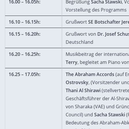
16.00 – 16.05h:
Begrüßung
Sacha Stawski
, V
Vorstellung des Programms
16.10 – 16.15h:
Grußwort
SE Botschafter Jer
16.15 – 16.20h:
Grußwort von
Dr. Josef Schu
Deutschland
16.20 – 16.25h:
Musikbeitrag der internationa
Terry
, begleitet am Piano vo
16.25 – 17.05h:
The Abraham Accords
(auf E
Ostrovsky
, (Vorsitzender und
Thani Al Shirawi
(stellvertre
Geschäftsführer der Al-Shir
von Sharaka (VAE) und Gründ
Council) und
Sacha Stawski
(P
Bedeutung des Abraham-Abko