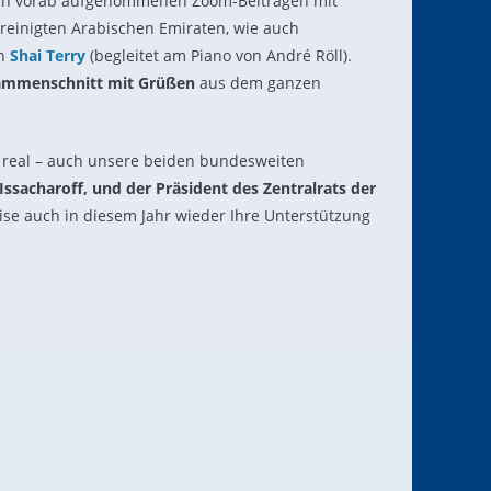
uch vorab aufgenommenen Zoom-Beiträgen mit
einigten Arabischen Emiraten, wie auch
in
Shai Terry
(begleitet am Piano von André Röll).
ammenschnitt mit Grüßen
aus dem ganzen
er real – auch unsere beiden bundesweiten
 Issacharoff, und der Präsident des Zentralrats der
se auch in diesem Jahr wieder Ihre Unterstützung