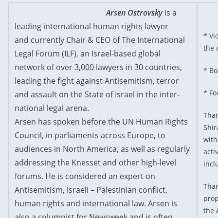
Arsen Ostrovsky
is a
leading international human rights lawyer
* Vi
and currently Chair & CEO of The International
the 
Legal Forum (ILF), an Israel-based global
network of over 3,000 lawyers in 30 countries,
* Bo
leading the fight against Antisemitism, terror
* Fo
and assault on the State of Israel in the inter­
national legal arena.
Than
Arsen has spoken before the UN Human Rights
Shir
Coun­cil, in parliaments across Europe, to
with
audiences in North America, as well as regularly
acti
addressing the Knesset and other high-level
incl
forums. He is considered an expert on
Than
Antisemitism, Israeli – Palestinian con­flict,
prop
human rights and international law. Arsen is
the 
also a columnist for Newsweek and is often