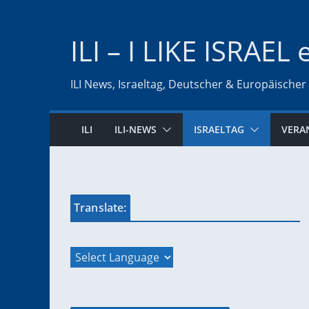
Zum
Inhalt
ILI – I LIKE ISRAEL 
springen
ILI News, Israeltag, Deutscher & Europäischer
ILI
ILI-NEWS
ISRAELTAG
VERA
Translate: