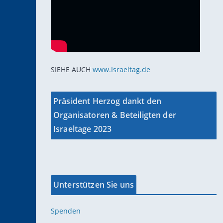
SIEHE AUCH
www.Israeltag.de
Präsident Herzog dankt den
Organisatoren & Beteiligten der
Israeltage 2023
Unterstützen Sie uns
Spenden