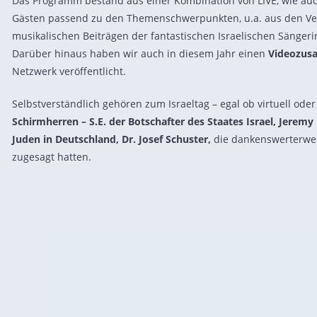
Das Programm bestand aus einer Kombination von LIVE, wie a
Gästen passend zu den Themenschwerpunkten, u.a. aus den Ver
musikalischen Beiträgen der fantastischen Israelischen Sänger
Darüber hinaus haben wir auch in diesem Jahr einen
Videozus
Netzwerk veröffentlicht.
Selbstverständlich gehören zum Israeltag – egal ob virtuell od
Schirmherren – S.E. der Botschafter des Staates Israel, Jeremy
Juden in Deutschland, Dr. Josef Schuster,
die dankenswerterwei
zugesagt hatten.