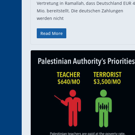
Vertretung in Ramallah, dass Deutschland EUR 
Mio. bereitstellt. Die deutschen Zahlungen
werden nicht
Read More