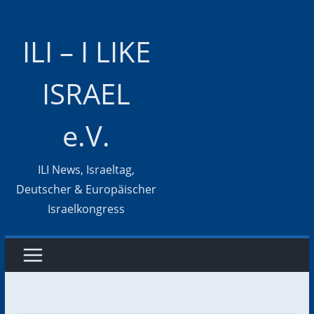
Zum
Inhalt
ILI – I LIKE
springen
ISRAEL
e.V.
ILI News, Israeltag,
Deutscher & Europäischer
Israelkongress