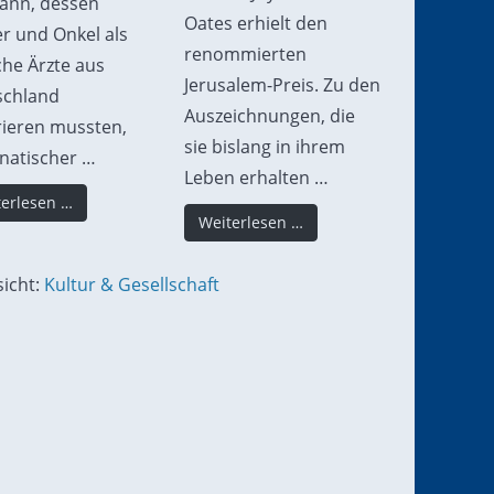
ann, dessen
Oates erhielt den
r und Onkel als
renommierten
che Ärzte aus
Jerusalem-Preis. Zu den
schland
Auszeichnungen, die
ieren mussten,
sie bislang in ihrem
anatischer …
Leben erhalten …
erlesen …
Weiterlesen …
icht:
Kultur & Gesellschaft