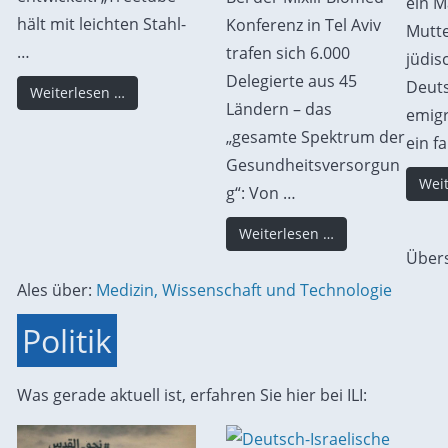
ein M
hält mit leichten Stahl-
Konferenz in Tel Aviv
Mutte
…
trafen sich 6.000
jüdis
Delegierte aus 45
Deut
Weiterlesen …
Ländern – das
emigr
„gesamte Spektrum der
ein f
Gesundheitsversorgun
Weit
g“: Von …
Weiterlesen …
Übers
Ales über:
Medizin, Wissenschaft und Technologie
Politik
Was gerade aktuell ist, erfahren Sie hier bei ILI: