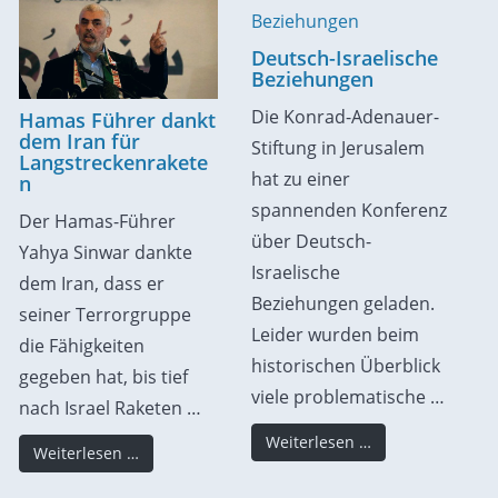
Deutsch-Israelische
Beziehungen
Die Konrad-Adenauer-
Hamas Führer dankt
dem Iran für
Stiftung in Jerusalem
Langstreckenrakete
hat zu einer
n
spannenden Konferenz
Der Hamas-Führer
über Deutsch-
Yahya Sinwar dankte
Israelische
dem Iran, dass er
Beziehungen geladen.
seiner Terrorgruppe
Leider wurden beim
die Fähigkeiten
historischen Überblick
gegeben hat, bis tief
viele problematische …
nach Israel Raketen …
Weiterlesen …
Weiterlesen …