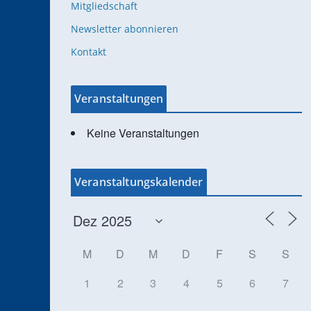
Mitgliedschaft
Newsletter abonnieren
Kontakt
Veranstaltungen
Keine Veranstaltungen
Veranstaltungskalender
M
D
M
D
F
S
S
1
2
3
4
5
6
7