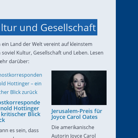
ltur und Gesellschaft
ein Land der Welt vereint auf kleinstem
soviel Kultur, Gesellschaft und Leben. Lesen
ehr darüber:
stkorresponde
rnold Hottinger
Jerusalem-Preis für
 kritischer Blick
Joyce Carol Oates
ck
Die amerikanische
ann es sein, dass
Autorin Joyce Carol