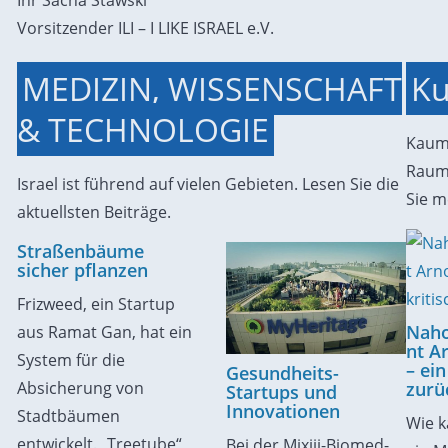
Ihr Sacha Stawski
Vorsitzender ILI – I LIKE ISRAEL e.V.
MEDIZIN, WISSENSCHAFT
Ku
& TECHNOLOGIE
Kaum 
Raum 
Israel ist führend auf vielen Gebieten. Lesen Sie die
Sie m
aktuellsten Beiträge.
Straßenbäume
sicher pflanzen
Frizweed, ein Startup
Naho
aus Ramat Gan, hat ein
nt A
System für die
– ein
Gesundheits-
Absicherung von
zurü
Startups und
Innovationen
Stadtbäumen
Wie k
entwickelt. „Treetube“
Bei der Mixiii-Biomed-