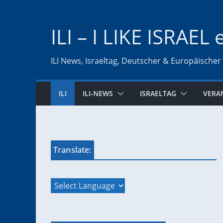
Zum
Inhalt
ILI – I LIKE ISRAEL 
springen
ILI News, Israeltag, Deutscher & Europäischer
ILI
ILI-NEWS
ISRAELTAG
VERA
Translate: