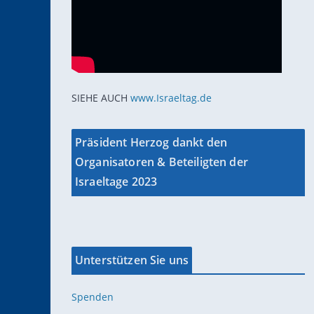
SIEHE AUCH
www.Israeltag.de
Präsident Herzog dankt den
Organisatoren & Beteiligten der
Israeltage 2023
Unterstützen Sie uns
Spenden