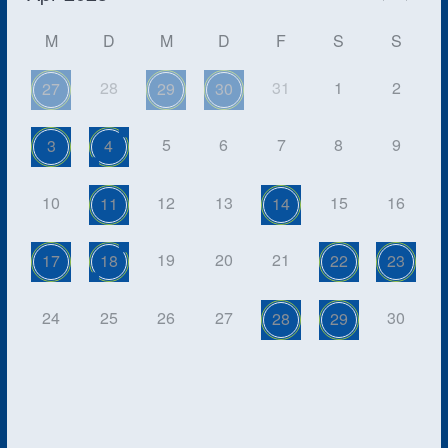
M
D
M
D
F
S
S
28
31
1
2
27
29
30
5
6
7
8
9
3
4
10
12
13
15
16
11
14
19
20
21
17
18
22
23
24
25
26
27
30
28
29