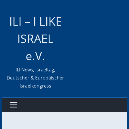
Zum
Inhalt
ILI – I LIKE
springen
ISRAEL
e.V.
ILI News, Israeltag,
Deutscher & Europäischer
Israelkongress