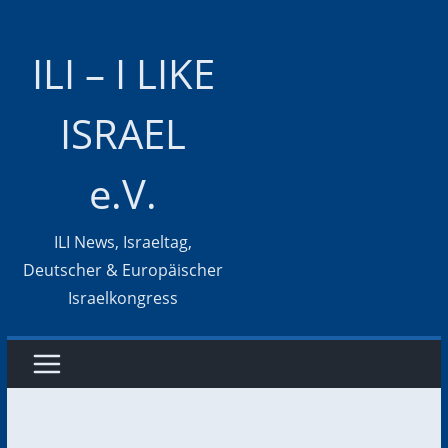
Zum
Inhalt
ILI – I LIKE
springen
ISRAEL
e.V.
ILI News, Israeltag,
Deutscher & Europäischer
Israelkongress