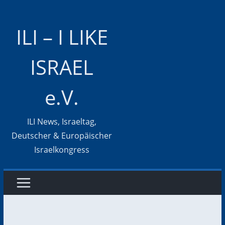
Zum
Inhalt
ILI – I LIKE
springen
ISRAEL
e.V.
ILI News, Israeltag,
Deutscher & Europäischer
Israelkongress