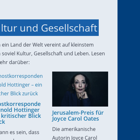
ltur und Gesellschaft
ein Land der Welt vereint auf kleinstem
soviel Kultur, Gesellschaft und Leben. Lesen
ehr darüber:
stkorresponde
rnold Hottinger
Jerusalem-Preis für
 kritischer Blick
Joyce Carol Oates
ck
Die amerikanische
ann es sein, dass
Autorin Joyce Carol