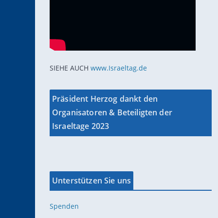
SIEHE AUCH
www.Israeltag.de
Präsident Herzog dankt den
Organisatoren & Beteiligten der
Israeltage 2023
Unterstützen Sie uns
Spenden