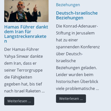
Deutsch-Israelische
Beziehungen
Die Konrad-Adenauer-
Hamas Führer dankt
dem Iran für
Stiftung in Jerusalem
Langstreckenrakete
hat zu einer
n
spannenden Konferenz
Der Hamas-Führer
über Deutsch-
Yahya Sinwar dankte
Israelische
dem Iran, dass er
Beziehungen geladen.
seiner Terrorgruppe
Leider wurden beim
die Fähigkeiten
historischen Überblick
gegeben hat, bis tief
viele problematische …
nach Israel Raketen …
Weiterlesen …
Weiterlesen …