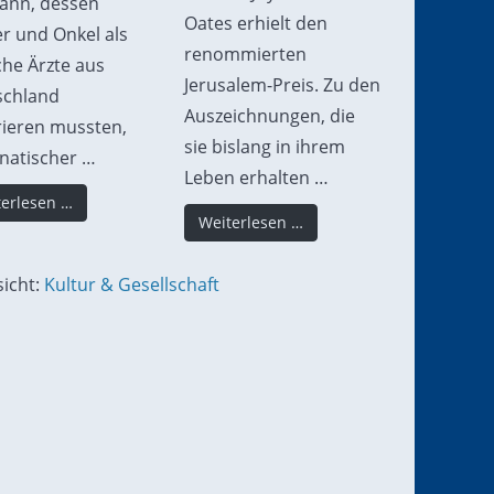
ann, dessen
Oates erhielt den
r und Onkel als
renommierten
che Ärzte aus
Jerusalem-Preis. Zu den
schland
Auszeichnungen, die
ieren mussten,
sie bislang in ihrem
anatischer …
Leben erhalten …
erlesen …
Weiterlesen …
icht:
Kultur & Gesellschaft