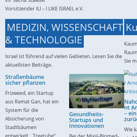
Ihr Sacha Stawski
Vorsitzender ILI – I LIKE ISRAEL e.V.
MEDIZIN, WISSENSCHAFT
Ku
& TECHNOLOGIE
Kaum 
Raum 
Israel ist führend auf vielen Gebieten. Lesen Sie die
Sie m
aktuellsten Beiträge.
Straßenbäume
sicher pflanzen
Frizweed, ein Startup
Naho
aus Ramat Gan, hat ein
nt A
System für die
– ein
Gesundheits-
Absicherung von
zurü
Startups und
Innovationen
Stadtbäumen
Wie k
entwickelt. „Treetube“
Bei der Mixiii-Biomed-