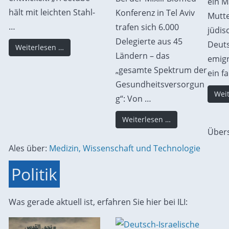
ein M
hält mit leichten Stahl-
Konferenz in Tel Aviv
Mutte
…
trafen sich 6.000
jüdis
Delegierte aus 45
Deut
Weiterlesen …
Ländern – das
emigr
„gesamte Spektrum der
ein f
Gesundheitsversorgun
Weit
g“: Von …
Weiterlesen …
Übers
Ales über:
Medizin, Wissenschaft und Technologie
Politik
Was gerade aktuell ist, erfahren Sie hier bei ILI: