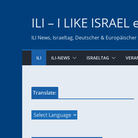
Zum
Inhalt
ILI – I LIKE ISRAEL 
springen
ILI News, Israeltag, Deutscher & Europäischer
ILI
ILI-NEWS
ISRAELTAG
VERA
Translate: