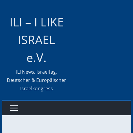
Zum
Inhalt
ILI – I LIKE
springen
ISRAEL
e.V.
ILI News, Israeltag,
Deutscher & Europäischer
Israelkongress