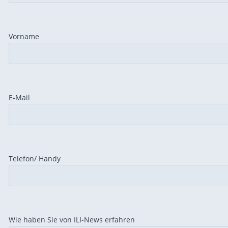
Vorname
Bitte lasse dieses Feld leer.
Bitte lasse dieses Feld leer.
E-Mail
Telefon/ Handy
Wie haben Sie von ILI-News erfahren