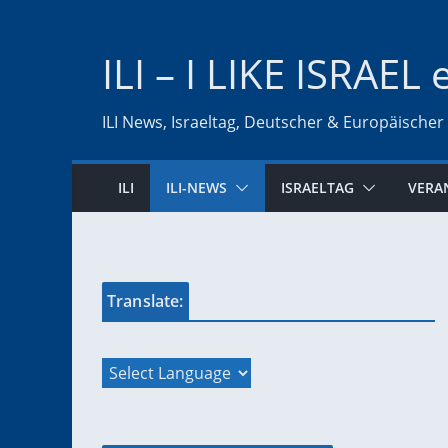
Zum
Inhalt
ILI – I LIKE ISRAEL 
springen
ILI News, Israeltag, Deutscher & Europäischer
ILI
ILI-NEWS
ISRAELTAG
VERA
Translate: