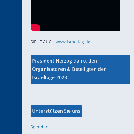
SIEHE AUCH
www.Israeltag.de
Präsident Herzog dankt den
Organisatoren & Beteiligten der
Israeltage 2023
Unterstützen Sie uns
Spenden