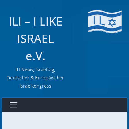
Zum
Inhalt
ILI – I LIKE
springen
ISRAEL
e.V.
ILI News, Israeltag,
Deutscher & Europäischer
Israelkongress