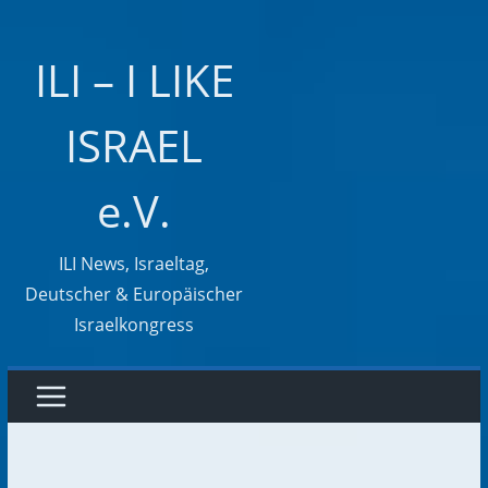
Zum
Inhalt
ILI – I LIKE
springen
ISRAEL
e.V.
ILI News, Israeltag,
Deutscher & Europäischer
Israelkongress