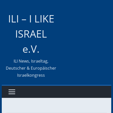
Zum
Inhalt
ILI – I LIKE
springen
ISRAEL
e.V.
ILI News, Israeltag,
Deutscher & Europäischer
Israelkongress