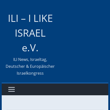
Zum
Inhalt
ILI – I LIKE
springen
ISRAEL
e.V.
ILI News, Israeltag,
Deutscher & Europäischer
Israelkongress