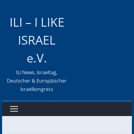
Zum
Inhalt
ILI – I LIKE
springen
ISRAEL
e.V.
ILI News, Israeltag,
Deutscher & Europäischer
Israelkongress