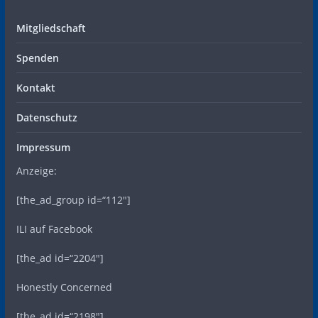
Mitgliedschaft
Spenden
Kontakt
Datenschutz
Impressum
Anzeige:
[the_ad_group id=“112″]
ILI auf Facebook
[the_ad id=“2204″]
Honestly Concerned
[the_ad id=“2198″]