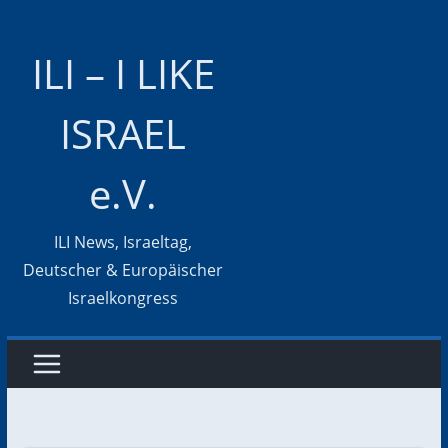
Zum
Inhalt
ILI – I LIKE
springen
ISRAEL
e.V.
ILI News, Israeltag,
Deutscher & Europäischer
Israelkongress