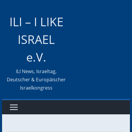
Zum
Inhalt
ILI – I LIKE
springen
ISRAEL
e.V.
ILI News, Israeltag,
Deutscher & Europäischer
Israelkongress