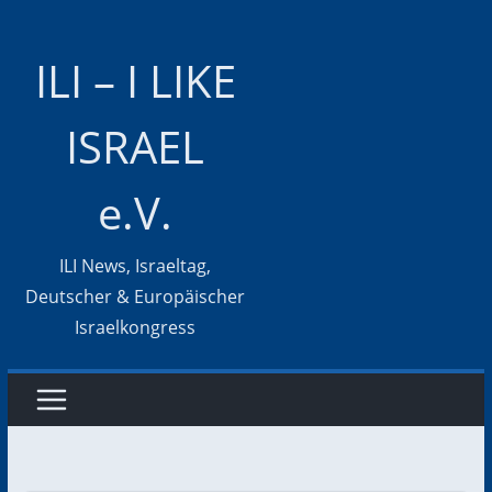
Zum
Inhalt
ILI – I LIKE
springen
ISRAEL
e.V.
ILI News, Israeltag,
Deutscher & Europäischer
Israelkongress