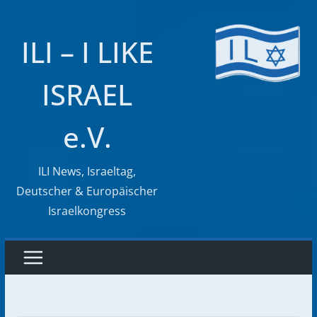
Zum
Inhalt
ILI – I LIKE
springen
ISRAEL
e.V.
ILI News, Israeltag,
Deutscher & Europäischer
Israelkongress