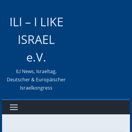
Zum
Inhalt
ILI – I LIKE
springen
ISRAEL
e.V.
ILI News, Israeltag,
Deutscher & Europäischer
Israelkongress