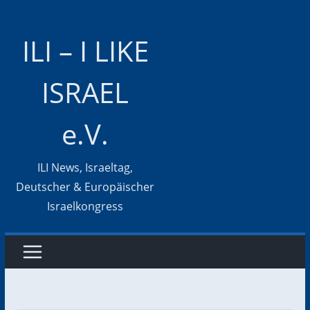
Zum
Inhalt
ILI – I LIKE
springen
ISRAEL
e.V.
ILI News, Israeltag,
Deutscher & Europäischer
Israelkongress