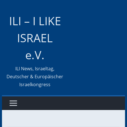
Zum
Inhalt
ILI – I LIKE
springen
ISRAEL
e.V.
ILI News, Israeltag,
Deutscher & Europäischer
Israelkongress