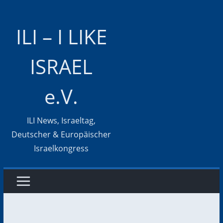
Zum
Inhalt
ILI – I LIKE
springen
ISRAEL
e.V.
ILI News, Israeltag,
Deutscher & Europäischer
Israelkongress