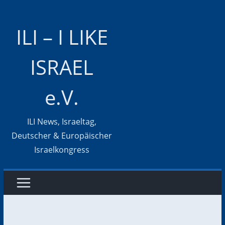
Zum
Inhalt
ILI – I LIKE
springen
ISRAEL
e.V.
ILI News, Israeltag,
Deutscher & Europäischer
Israelkongress