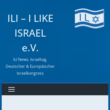
Zum
Inhalt
ILI – I LIKE
springen
ISRAEL
e.V.
ILI News, Israeltag,
Deutscher & Europäischer
Israelkongress