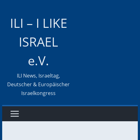
Zum
Inhalt
ILI – I LIKE
springen
ISRAEL
e.V.
ILI News, Israeltag,
Deutscher & Europäischer
Israelkongress