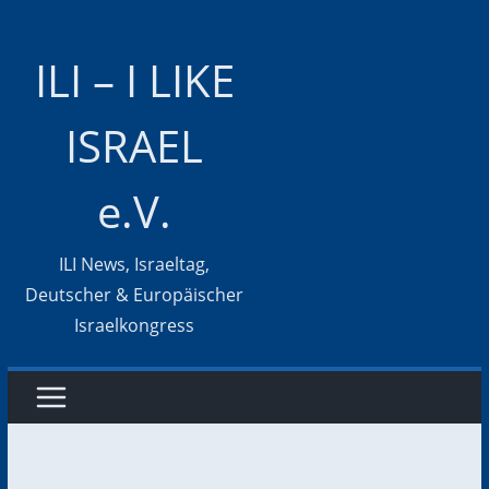
Zum
Inhalt
ILI – I LIKE
springen
ISRAEL
e.V.
ILI News, Israeltag,
Deutscher & Europäischer
Israelkongress