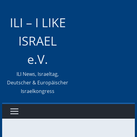
Zum
Inhalt
ILI – I LIKE
springen
ISRAEL
e.V.
ILI News, Israeltag,
Deutscher & Europäischer
Israelkongress