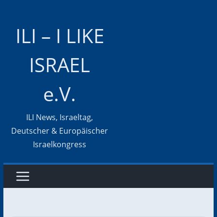
Zum
Inhalt
ILI – I LIKE
springen
ISRAEL
e.V.
ILI News, Israeltag,
Deutscher & Europäischer
Israelkongress