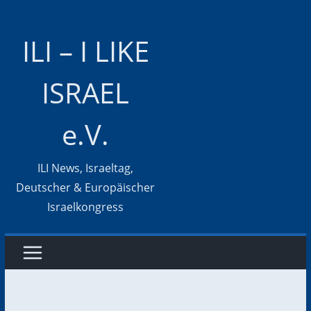
Zum
Inhalt
ILI – I LIKE
springen
ISRAEL
e.V.
ILI News, Israeltag,
Deutscher & Europäischer
Israelkongress