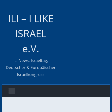
Zum
Inhalt
ILI – I LIKE
springen
ISRAEL
e.V.
ILI News, Israeltag,
Deutscher & Europäischer
Israelkongress