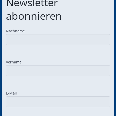
Newsletter
abonnieren
Nachname
Vorname
Bitte lasse dieses Feld leer.
Bitte lasse dieses Feld leer.
E-Mail