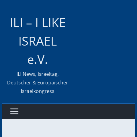
Zum
Inhalt
ILI – I LIKE
springen
ISRAEL
e.V.
ILI News, Israeltag,
Deutscher & Europäischer
Israelkongress