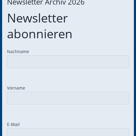
Newsletter Archiv 2026
Newsletter
abonnieren
Nachname
Vorname
Bitte lasse dieses Feld leer.
Bitte lasse dieses Feld leer.
E-Mail