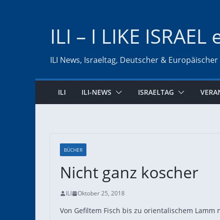
Zum
Inhalt
ILI – I LIKE ISRAEL 
springen
ILI News, Israeltag, Deutscher & Europäischer
ILI
ILI-NEWS
ISRAELTAG
VERA
BÜCHER
Nicht ganz koscher
ILI
Oktober 25, 2018
Von Gefiltem Fisch bis zu orientalischem Lamm 