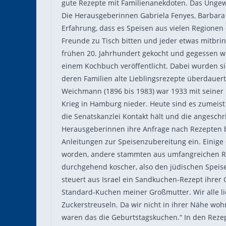
gute Rezepte mit Familienanekdoten. Das Ungew
Die Herausgeberinnen Gabriela Fenyes, Barbar
Erfahrung, dass es Speisen aus vielen Regionen
Freunde zu Tisch bitten und jeder etwas mitbr
frühen 20. Jahrhundert gekocht und gegessen w
einem Kochbuch veröffentlicht. Dabei wurden s
deren Familien alte Lieblingsrezepte überdauer
Weichmann (1896 bis 1983) war 1933 mit seiner 
Krieg in Hamburg nieder. Heute sind es zumeis
die Senatskanzlei Kontakt hält und die angesc
Herausgeberinnen ihre Anfrage nach Rezepten bei
Anleitungen zur Speisenzubereitung ein. Einige 
worden, andere stammten aus umfangreichen R
durchgehend koscher, also den jüdischen Spei
steuert aus Israel ein Sandkuchen-Rezept ihrer
Standard-Kuchen meiner Großmutter. Wir alle li
Zuckerstreuseln. Da wir nicht in ihrer Nähe woh
waren das die Geburtstagskuchen.“ In den Rezept