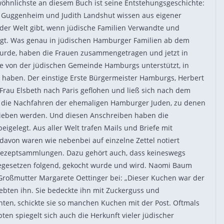
öhnlichste an diesem Buch ist seine Entstehungsgeschichte:
a Guggenheim und Judith Landshut wissen aus eigener
 der Welt gibt, wenn jüdische Familien Verwandte und
ingt. Was genau in jüdischen Hamburger Familien ab dem
urde, haben die Frauen zusammengetragen und jetzt in
ie von der jüdischen Gemeinde Hamburgs unterstützt, in
t haben. Der einstige Erste Bürgermeister Hamburgs, Herbert
Frau Elsbeth nach Paris geflohen und ließ sich nach dem
t die Nachfahren der ehemaligen Hamburger Juden, zu denen
hrieben werden. Und diesen Anschreiben haben die
gelegt. Aus aller Welt trafen Mails und Briefe mit
davon waren wie nebenbei auf einzelne Zettel notiert
ezeptsammlungen. Dazu gehört auch, dass keineswegs
segesetzen folgend, gekocht wurde und wird. Naomi Baum
 Großmutter Margarete Oettinger bei: „Dieser Kuchen war der
ebten ihn. Sie bedeckte ihn mit Zuckerguss und
nten, schickte sie so manchen Kuchen mit der Post. Oftmals
en spiegelt sich auch die Herkunft vieler jüdischer