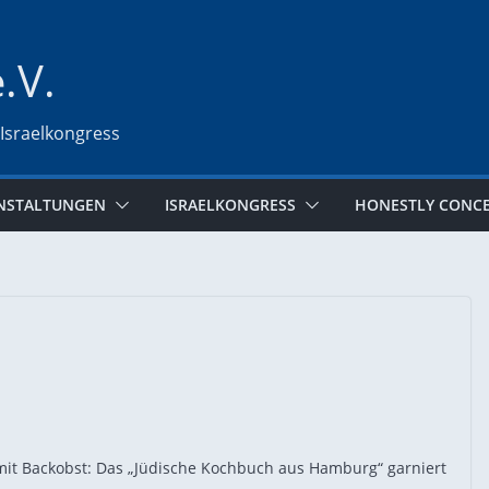
e.V.
 Israelkongress
NSTALTUNGEN
ISRAELKONGRESS
HONESTLY CONC
mit Backobst: Das „Jüdische Kochbuch aus Hamburg“ garniert