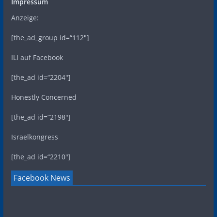
Impressum
Anzeige:
[the_ad_group id=“112″]
ILI auf Facebook
[the_ad id=“2204″]
Honestly Concerned
[the_ad id=“2198″]
Israelkongress
[the_ad id=“2210″]
Facebook News