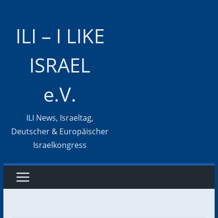
Zum
Inhalt
ILI – I LIKE
springen
ISRAEL
e.V.
ILI News, Israeltag,
Deutscher & Europäischer
Israelkongress