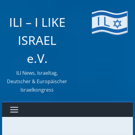
Zum
Inhalt
ILI – I LIKE
springen
ISRAEL
e.V.
ILI News, Israeltag,
Deutscher & Europäischer
Israelkongress