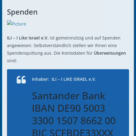
Spenden
ILI – I Like Israel e.V.
ist gemeinnützig und auf Spenden
angewiesen. Selbstverständlich stellen wir Ihnen eine
Spendenquittung aus. Die Kontodaten für
Überweisungen
sind:
Inhaber: ILI – I LIKE ISRAEL e.V.
Santander Bank
IBAN
DE90 5003
3300 1507 8662 00
BIC SCFBDE33XXX