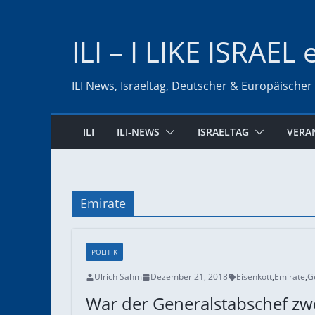
Zum
Inhalt
ILI – I LIKE ISRAEL 
springen
ILI News, Israeltag, Deutscher & Europäischer
ILI
ILI-NEWS
ISRAELTAG
VERA
Emirate
POLITIK
Ulrich Sahm
Dezember 21, 2018
Eisenkott
,
Emirate
,
G
War der Generalstabschef zwe