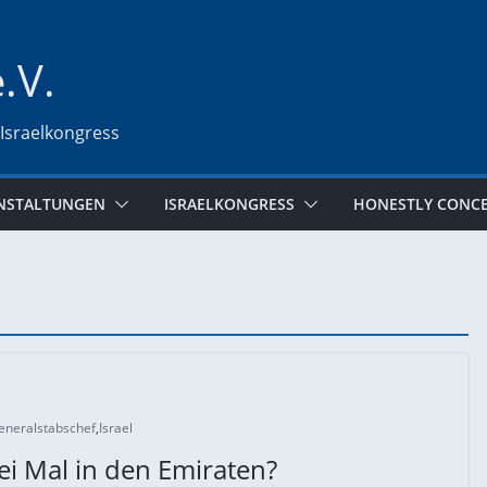
e.V.
 Israelkongress
NSTALTUNGEN
ISRAELKONGRESS
HONESTLY CONC
eneralstabschef
,
Israel
i Mal in den Emiraten?