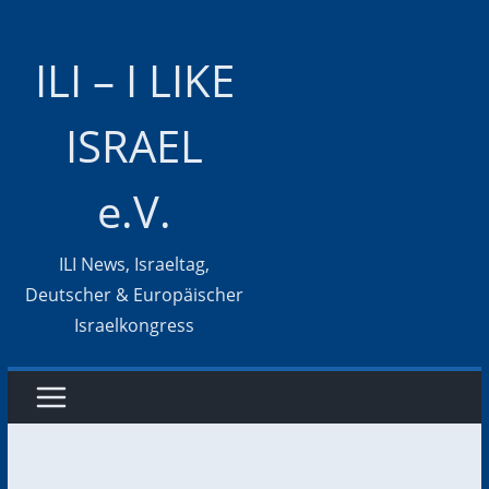
Zum
Inhalt
ILI – I LIKE
springen
ISRAEL
e.V.
ILI News, Israeltag,
Deutscher & Europäischer
Israelkongress