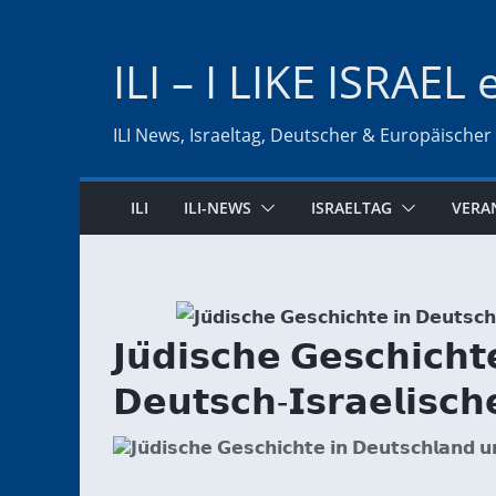
Zum
Inhalt
ILI – I LIKE ISRAEL 
springen
ILI News, Israeltag, Deutscher & Europäischer
ILI
ILI-NEWS
ISRAELTAG
VERA
𝗝𝘂̈𝗱𝗶𝘀𝗰𝗵𝗲 𝗚𝗲𝘀𝗰𝗵𝗶𝗰𝗵
𝗗𝗲𝘂𝘁𝘀𝗰𝗵-𝗜𝘀𝗿𝗮𝗲𝗹𝗶𝘀𝗰