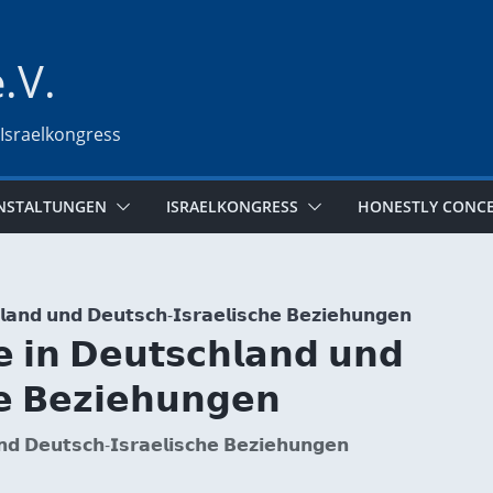
e.V.
 Israelkongress
NSTALTUNGEN
ISRAELKONGRESS
HONESTLY CONC
𝗲 𝗶𝗻 𝗗𝗲𝘂𝘁𝘀𝗰𝗵𝗹𝗮𝗻𝗱 𝘂𝗻𝗱
𝗲 𝗕𝗲𝘇𝗶𝗲𝗵𝘂𝗻𝗴𝗲𝗻