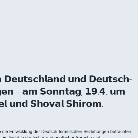
 Kalender
iCalendar
𝗻 𝗗𝗲𝘂𝘁𝘀𝗰𝗵𝗹𝗮𝗻𝗱 𝘂𝗻𝗱 𝗗𝗲𝘂𝘁𝘀𝗰𝗵-
𝗻𝗴𝗲𝗻 – 𝗮𝗺 𝗦𝗼𝗻𝗻𝘁𝗮𝗴, 𝟭𝟵.𝟰. 𝘂𝗺
𝗲𝗹 𝘂𝗻𝗱 𝗦𝗵𝗼𝘃𝗮𝗹 𝗦𝗵𝗶𝗿𝗼𝗺.
 die Entwicklung der Deutsch-Israelischen Beziehungen betrachten.
. Es findet in deutscher und englischer Sprache statt.