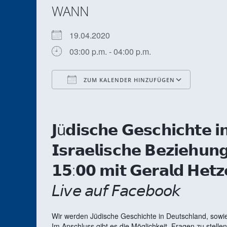
WANN
19.04.2020
03:00 p.m. - 04:00 p.m.
ZUM KALENDER HINZUFÜGEN
ICS herunterladen
Google
𝗝
ü
𝗱𝗶𝘀𝗰𝗵𝗲 𝗚𝗲𝘀𝗰𝗵𝗶𝗰𝗵𝘁𝗲 
𝗜𝘀𝗿𝗮𝗲𝗹𝗶𝘀𝗰𝗵𝗲 𝗕𝗲𝘇𝗶𝗲𝗵𝘂
𝟭𝟱:𝟬𝟬 𝗺𝗶𝘁 𝗚𝗲𝗿𝗮𝗹𝗱 𝗛𝗲𝘁𝘇
𝘓𝘪𝘷𝘦 𝘢𝘶𝘧 𝘍𝘢𝘤𝘦𝘣𝘰𝘰𝘬
Wir werden Jüdische Geschichte in Deutschland, sowie
Im Anschluss gibt es die Möglichkeit, Fragen zu stellen