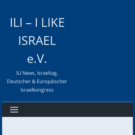
Zum
Inhalt
ILI – I LIKE
springen
ISRAEL
e.V.
ILI News, Israeltag,
Deutscher & Europäischer
Israelkongress