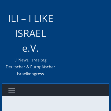
Zum
Inhalt
ILI – I LIKE
springen
ISRAEL
e.V.
ILI News, Israeltag,
Deutscher & Europäischer
Israelkongress