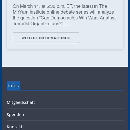
On March 11, at 5:30 p.m. ET, the latest in The
MirYam Institute online debate series will analyze
the question “Can Democracies Win Wars Against
Terrorist Organizations?” [...]
WEITERE INFORMATIONEN
Infos
Mitgliedschaft
Spenden
Kontakt