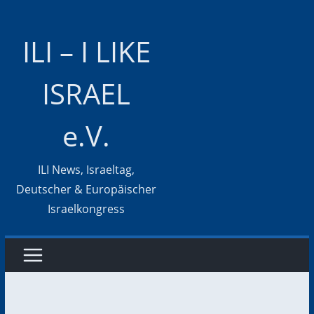
Zum
Inhalt
ILI – I LIKE
springen
ISRAEL
e.V.
ILI News, Israeltag,
Deutscher & Europäischer
Israelkongress