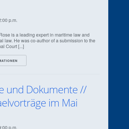
2:00 p.m.
Rose is a leading expert in maritime law and
nal law. He was co-author of a submission to the
l Court [...]
MATIONEN
 und Dokumente //
aelvorträge im Mai
9:00 p.m.