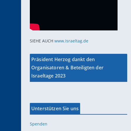
SIEHE AUCH
www.Israeltag.de
Präsident Herzog dankt den
Organisatoren & Beteiligten der
Israeltage 2023
Unterstützen Sie uns
Spenden