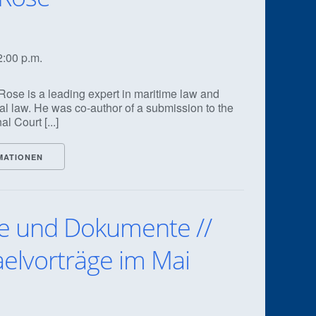
2:00 p.m.
Rose is a leading expert in maritime law and
nal law. He was co-author of a submission to the
l Court [...]
MATIONEN
 und Dokumente //
aelvorträge im Mai