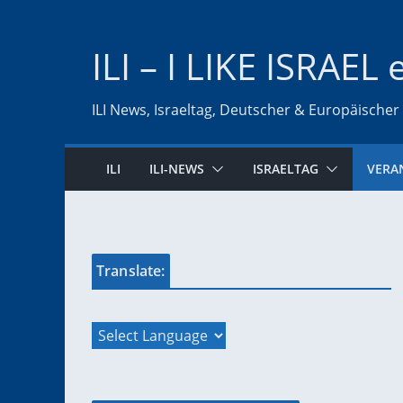
Zum
Inhalt
ILI – I LIKE ISRAEL 
springen
ILI News, Israeltag, Deutscher & Europäischer
ILI
ILI-NEWS
ISRAELTAG
VERA
Translate: