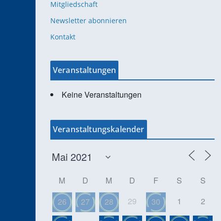
Mitgliedschaft
Newsletter abonnieren
Kontakt
Veranstaltungen
Keine Veranstaltungen
Veranstaltungskalender
M
D
M
D
F
S
S
29
1
2
26
27
28
30