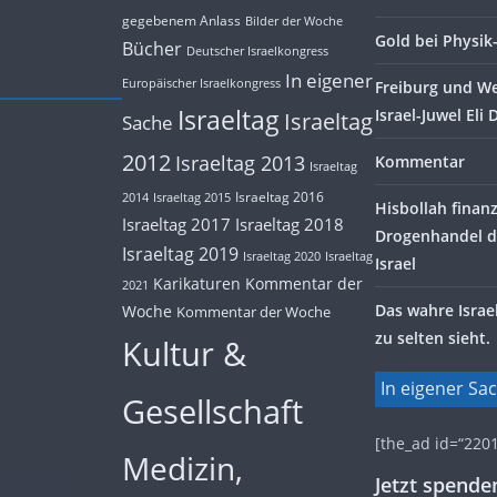
gegebenem Anlass
Bilder der Woche
Gold bei Physi
Bücher
Deutscher Israelkongress
In eigener
Europäischer Israelkongress
Freiburg und W
Israeltag
Israel-Juwel Eli 
Israeltag
Sache
2012
Israeltag 2013
Kommentar
Israeltag
Israeltag 2016
2014
Israeltag 2015
Hisbollah finanz
Israeltag 2017
Israeltag 2018
Drogenhandel d
Israeltag 2019
Israeltag 2020
Israeltag
Israel
Karikaturen
Kommentar der
2021
Das wahre Israel
Woche
Kommentar der Woche
zu selten sieht.
Kultur &
In eigener Sa
Gesellschaft
[the_ad id=“2201
Medizin,
Jetzt spende