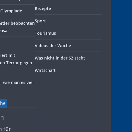
Rezepte
k-Olympiade
Sport
erder beobachten
Dasa
Tourismus
Videos der Woche
iert mit
Was nicht in der SZ steht
en Terror gegen
Wirtschaft
, wie man es viel
che
″]
n für