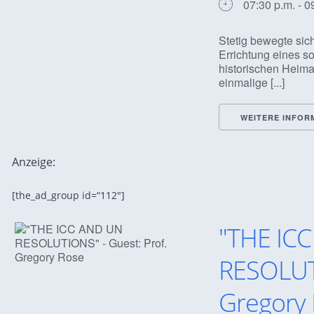
07:30 p.m. - 0
Stetig bewegte sich
Errichtung eines s
historischen Heima
einmalige [...]
WEITERE INFOR
Anzeige:
[the_ad_group id=“112″]
"THE IC
RESOLUTI
Gregory