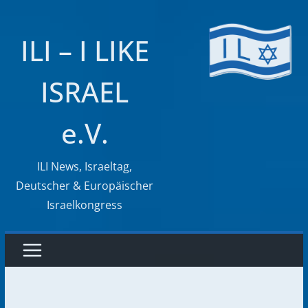
Zum
Inhalt
ILI – I LIKE
springen
ISRAEL
e.V.
ILI News, Israeltag,
Deutscher & Europäischer
Israelkongress