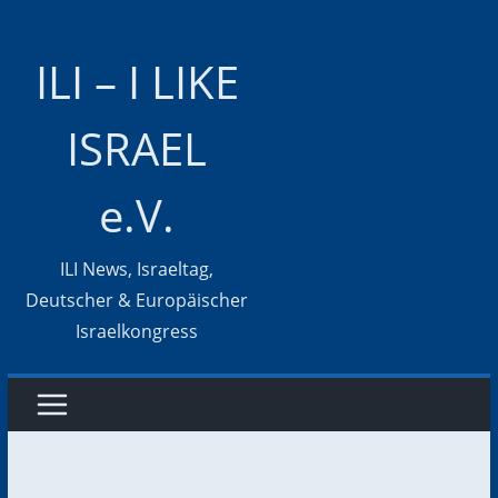
Zum
Inhalt
ILI – I LIKE
springen
ISRAEL
e.V.
ILI News, Israeltag,
Deutscher & Europäischer
Israelkongress