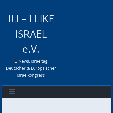
Zum
Inhalt
ILI – I LIKE
springen
ISRAEL
e.V.
ILI News, Israeltag,
Deutscher & Europäischer
Israelkongress