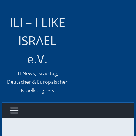
Zum
Inhalt
ILI – I LIKE
springen
ISRAEL
e.V.
ILI News, Israeltag,
Deutscher & Europäischer
Israelkongress