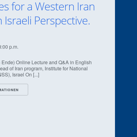
es for a Western Iran
n Israeli Perspective.
8:00 p.m.
 Ende) Online Lecture and Q&A in English
ad of Iran program, Institute for National
SS), Israel On [...]
MATIONEN