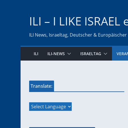
Zum
Inhalt
ILI – I LIKE ISRAEL 
springen
ILI News, Israeltag, Deutscher & Europäischer
ILI
ILI-NEWS
ISRAELTAG
VERA
Translate: