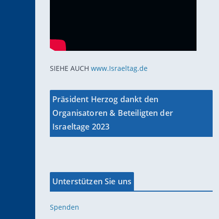
SIEHE AUCH
www.Israeltag.de
Präsident Herzog dankt den
Organisatoren & Beteiligten der
Israeltage 2023
Unterstützen Sie uns
Spenden