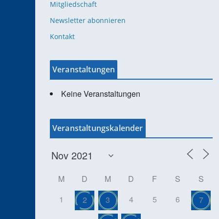
Mitgliedschaft
Newsletter abonnieren
Kontakt
Veranstaltungen
Keine Veranstaltungen
Veranstaltungskalender
M
D
M
D
F
S
S
1
4
5
6
2
3
7