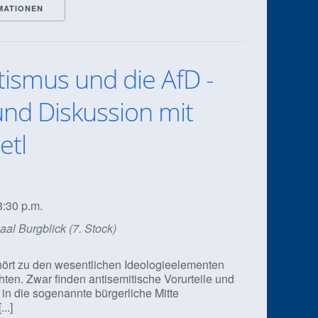
MATIONEN
tismus und die AfD -
und Diskussion mit
etl
8:30 p.m.
al Burgblick (7. Stock)
ört zu den wesentlichen Ideologieelementen
ten. Zwar finden antisemitische Vorurteile und
 in die sogenannte bürgerliche Mitte
..]