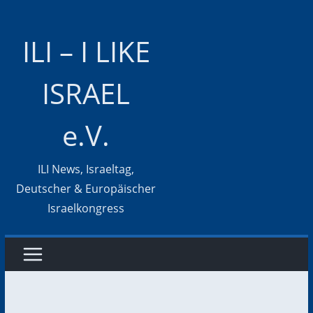
Zum
Inhalt
ILI – I LIKE
springen
ISRAEL
e.V.
ILI News, Israeltag,
Deutscher & Europäischer
Israelkongress