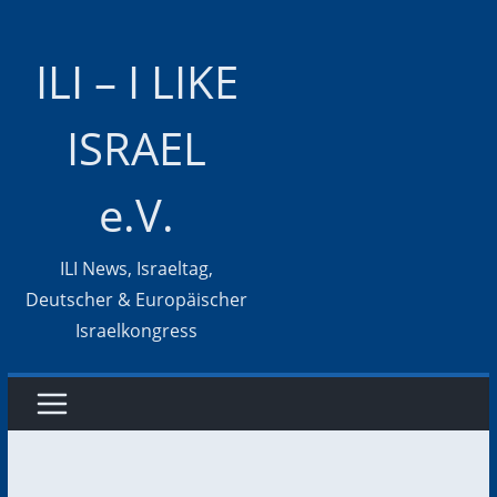
Zum
Inhalt
ILI – I LIKE
springen
ISRAEL
e.V.
ILI News, Israeltag,
Deutscher & Europäischer
Israelkongress