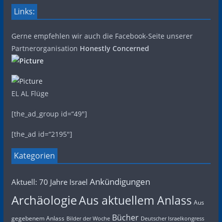
Links:
Gerne empfehlen wir auch die Facebook-Seite unserer
Partnerorganisation
Honestly Concerned
EL AL Flüge
[the_ad_group id=“49″]
[the_ad id=“2195″]
Kategorien
Ankündigungen
Aktuell: 70 Jahre Israel
Archäologie
Aus aktuellem Anlass
Aus
Bücher
gegebenem Anlass
Bilder der Woche
Deutscher Israelkongress